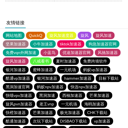
友情链接
网站地图
QuickQ
旋风加速度器
旋风
旋风加速
坚果加速器
小牛加速器
tiktok加速器
狗急加速器官网
免费vqn外网加速
小蓝鸟
优途加速器官网
风驰加速器
旋风加速器
八戒看书
夏时加速器
免费跨墙软件
银河加速器
蜜蜂加速器
一元机场
蚂蚁vp加速器
酷通vp加速器
银河加速器
hammer加速器
目标下载站
黑洞加速官网
蚂蚁npv加速器
快连npv加速器
快喵vpv加速器
黑洞加速
西柚加速器
芒果加速器
旋风pvn加速器
老王vnp
一元机场
海鸥加速器
快橙加速器
芒果加速器
极光加速器
CHK下载站
酷通加速器
次玩下载站
DISBAO下载站
vp加速器