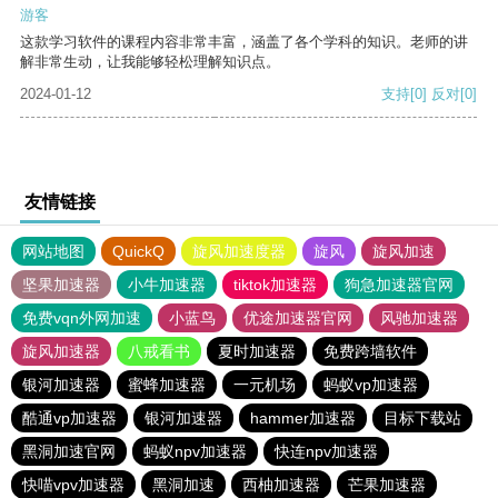
游客
这款学习软件的课程内容非常丰富，涵盖了各个学科的知识。老师的讲
解非常生动，让我能够轻松理解知识点。
2024-01-12
支持
[0]
反对
[0]
友情链接
网站地图
QuickQ
旋风加速度器
旋风
旋风加速
坚果加速器
小牛加速器
tiktok加速器
狗急加速器官网
免费vqn外网加速
小蓝鸟
优途加速器官网
风驰加速器
旋风加速器
八戒看书
夏时加速器
免费跨墙软件
银河加速器
蜜蜂加速器
一元机场
蚂蚁vp加速器
酷通vp加速器
银河加速器
hammer加速器
目标下载站
黑洞加速官网
蚂蚁npv加速器
快连npv加速器
快喵vpv加速器
黑洞加速
西柚加速器
芒果加速器