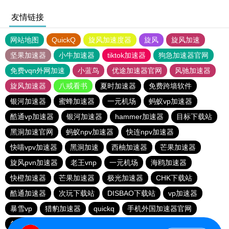
友情链接
网站地图
QuickQ
旋风加速度器
旋风
旋风加速
坚果加速器
小牛加速器
tiktok加速器
狗急加速器官网
免费vqn外网加速
小蓝鸟
优途加速器官网
风驰加速器
旋风加速器
八戒看书
夏时加速器
免费跨墙软件
银河加速器
蜜蜂加速器
一元机场
蚂蚁vp加速器
酷通vp加速器
银河加速器
hammer加速器
目标下载站
黑洞加速官网
蚂蚁npv加速器
快连npv加速器
快喵vpv加速器
黑洞加速
西柚加速器
芒果加速器
旋风pvn加速器
老王vnp
一元机场
海鸥加速器
快橙加速器
芒果加速器
极光加速器
CHK下载站
酷通加速器
次玩下载站
DISBAO下载站
vp加速器
暴雪vp
猎豹加速器
quickq
手机外国加速器官网
每天免费2小时加速器