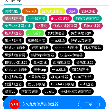
友情链接
网站地图
QuickQ
旋风加速度器
旋风
旋风加速
坚果加速器
小牛加速器
tiktok加速器
狗急加速器官网
免费vqn外网加速
小蓝鸟
优途加速器官网
风驰加速器
旋风加速器
八戒看书
夏时加速器
免费跨墙软件
银河加速器
蜜蜂加速器
一元机场
蚂蚁vp加速器
酷通vp加速器
银河加速器
hammer加速器
目标下载站
黑洞加速官网
蚂蚁npv加速器
快连npv加速器
快喵vpv加速器
黑洞加速
西柚加速器
芒果加速器
旋风pvn加速器
老王vnp
一元机场
海鸥加速器
快橙加速器
芒果加速器
极光加速器
CHK下载站
酷通加速器
次玩下载站
DISBAO下载站
vp加速器
暴雪vp
猎豹加速器
quickq
手机外国加速器官网
每天免费2小时加速器
永久免费使用的加速器
下载