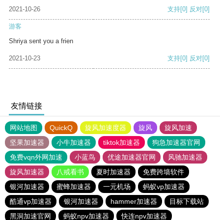
2021-10-26
支持
[0]
反对
[0]
游客
Shriya sent you a frien
2021-10-23
支持
[0]
反对
[0]
友情链接
网站地图
QuickQ
旋风加速度器
旋风
旋风加速
坚果加速器
小牛加速器
tiktok加速器
狗急加速器官网
免费vqn外网加速
小蓝鸟
优途加速器官网
风驰加速器
旋风加速器
八戒看书
夏时加速器
免费跨墙软件
银河加速器
蜜蜂加速器
一元机场
蚂蚁vp加速器
酷通vp加速器
银河加速器
hammer加速器
目标下载站
黑洞加速官网
蚂蚁npv加速器
快连npv加速器