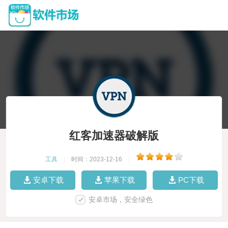
红客加速器破解版
工具
|
时间：2023-12-16
|
安卓下载
苹果下载
PC下载
安卓市场，安全绿色