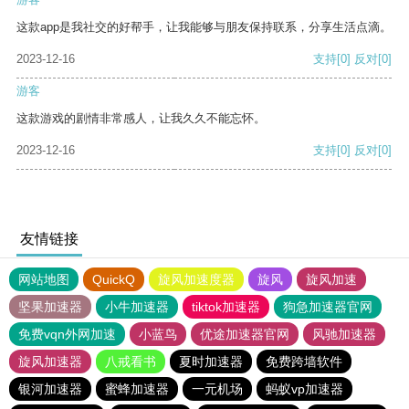
这款app是我社交的好帮手，让我能够与朋友保持联系，分享生活点滴。
2023-12-16
支持
[0]
反对
[0]
游客
这款游戏的剧情非常感人，让我久久不能忘怀。
2023-12-16
支持
[0]
反对
[0]
友情链接
网站地图
QuickQ
旋风加速度器
旋风
旋风加速
坚果加速器
小牛加速器
tiktok加速器
狗急加速器官网
免费vqn外网加速
小蓝鸟
优途加速器官网
风驰加速器
旋风加速器
八戒看书
夏时加速器
免费跨墙软件
银河加速器
蜜蜂加速器
一元机场
蚂蚁vp加速器