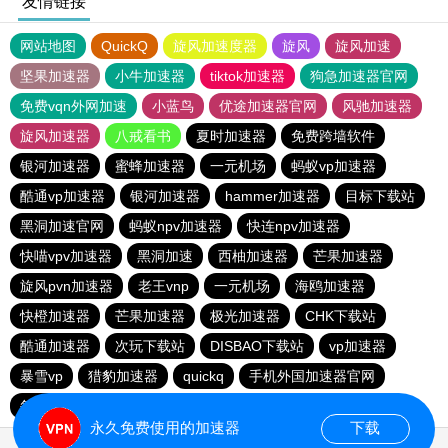
友情链接
网站地图
QuickQ
旋风加速度器
旋风
旋风加速
坚果加速器
小牛加速器
tiktok加速器
狗急加速器官网
免费vqn外网加速
小蓝鸟
优途加速器官网
风驰加速器
旋风加速器
八戒看书
夏时加速器
免费跨墙软件
银河加速器
蜜蜂加速器
一元机场
蚂蚁vp加速器
酷通vp加速器
银河加速器
hammer加速器
目标下载站
黑洞加速官网
蚂蚁npv加速器
快连npv加速器
快喵vpv加速器
黑洞加速
西柚加速器
芒果加速器
旋风pvn加速器
老王vnp
一元机场
海鸥加速器
快橙加速器
芒果加速器
极光加速器
CHK下载站
酷通加速器
次玩下载站
DISBAO下载站
vp加速器
暴雪vp
猎豹加速器
quickq
手机外国加速器官网
每天免费2小时加速器
永久免费使用的加速器
下载