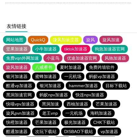
友情链接
网站地图
QuickQ
旋风加速度器
旋风
旋风加速
坚果加速器
小牛加速器
tiktok加速器
狗急加速器官网
免费vqn外网加速
小蓝鸟
优途加速器官网
风驰加速器
旋风加速器
八戒看书
夏时加速器
免费跨墙软件
银河加速器
蜜蜂加速器
一元机场
蚂蚁vp加速器
酷通vp加速器
银河加速器
hammer加速器
目标下载站
黑洞加速官网
蚂蚁npv加速器
快连npv加速器
快喵vpv加速器
黑洞加速
西柚加速器
芒果加速器
旋风pvn加速器
老王vnp
一元机场
海鸥加速器
快橙加速器
芒果加速器
极光加速器
CHK下载站
酷通加速器
次玩下载站
DISBAO下载站
vp加速器