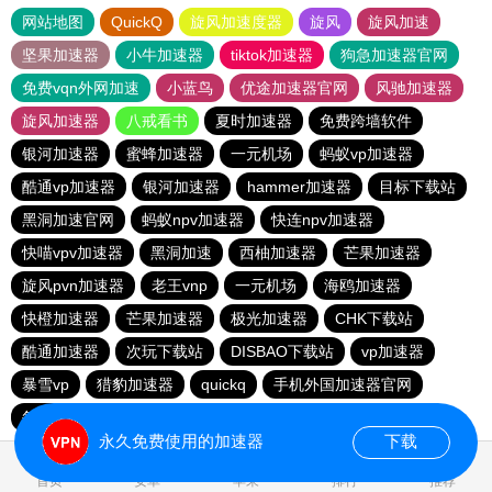
网站地图
QuickQ
旋风加速度器
旋风
旋风加速
坚果加速器
小牛加速器
tiktok加速器
狗急加速器官网
免费vqn外网加速
小蓝鸟
优途加速器官网
风驰加速器
旋风加速器
八戒看书
夏时加速器
免费跨墙软件
银河加速器
蜜蜂加速器
一元机场
蚂蚁vp加速器
酷通vp加速器
银河加速器
hammer加速器
目标下载站
黑洞加速官网
蚂蚁npv加速器
快连npv加速器
快喵vpv加速器
黑洞加速
西柚加速器
芒果加速器
旋风pvn加速器
老王vnp
一元机场
海鸥加速器
快橙加速器
芒果加速器
极光加速器
CHK下载站
酷通加速器
次玩下载站
DISBAO下载站
vp加速器
暴雪vp
猎豹加速器
quickq
手机外国加速器官网
每天免费2小时加速器
永久免费使用的加速器
下载
0.180411s
首页
安卓
苹果
排行
推荐