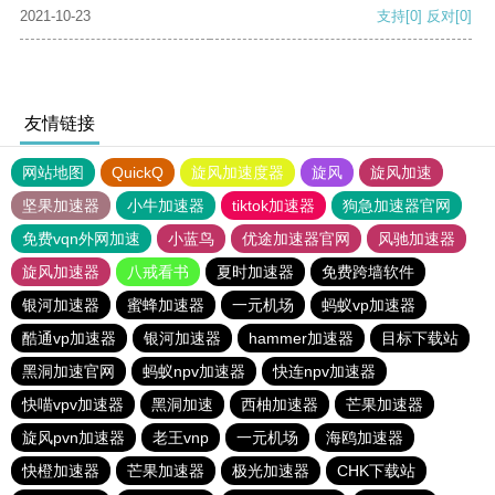
2021-10-23
支持
[0]
反对
[0]
友情链接
网站地图
QuickQ
旋风加速度器
旋风
旋风加速
坚果加速器
小牛加速器
tiktok加速器
狗急加速器官网
免费vqn外网加速
小蓝鸟
优途加速器官网
风驰加速器
旋风加速器
八戒看书
夏时加速器
免费跨墙软件
银河加速器
蜜蜂加速器
一元机场
蚂蚁vp加速器
酷通vp加速器
银河加速器
hammer加速器
目标下载站
黑洞加速官网
蚂蚁npv加速器
快连npv加速器
快喵vpv加速器
黑洞加速
西柚加速器
芒果加速器
旋风pvn加速器
老王vnp
一元机场
海鸥加速器
快橙加速器
芒果加速器
极光加速器
CHK下载站