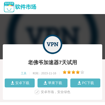
老佛爷加速器7天试用
工具
|
时间：2023-11-16
|
安卓下载
苹果下载
PC下载
安卓市场，安全绿色