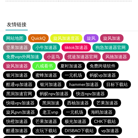
友情链接
网站地图
QuickQ
旋风加速度器
旋风
旋风加速
坚果加速器
小牛加速器
tiktok加速器
狗急加速器官网
免费vqn外网加速
小蓝鸟
优途加速器官网
风驰加速器
旋风加速器
八戒看书
夏时加速器
免费跨墙软件
银河加速器
蜜蜂加速器
一元机场
蚂蚁vp加速器
酷通vp加速器
银河加速器
hammer加速器
目标下载站
黑洞加速官网
蚂蚁npv加速器
快连npv加速器
快喵vpv加速器
黑洞加速
西柚加速器
芒果加速器
旋风pvn加速器
老王vnp
一元机场
海鸥加速器
快橙加速器
芒果加速器
极光加速器
CHK下载站
酷通加速器
次玩下载站
DISBAO下载站
vp加速器