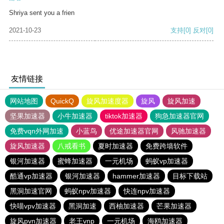
Shriya sent you a frien
2021-10-23
支持
[0]
反对
[0]
友情链接
网站地图
QuickQ
旋风加速度器
旋风
旋风加速
坚果加速器
小牛加速器
tiktok加速器
狗急加速器官网
免费vqn外网加速
小蓝鸟
优途加速器官网
风驰加速器
旋风加速器
八戒看书
夏时加速器
免费跨墙软件
银河加速器
蜜蜂加速器
一元机场
蚂蚁vp加速器
酷通vp加速器
银河加速器
hammer加速器
目标下载站
黑洞加速官网
蚂蚁npv加速器
快连npv加速器
快喵vpv加速器
黑洞加速
西柚加速器
芒果加速器
旋风pvn加速器
老王vnp
一元机场
海鸥加速器